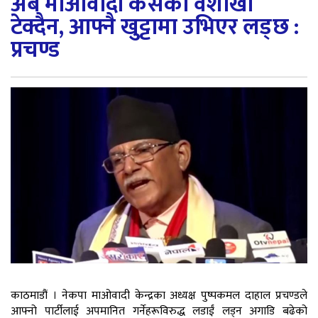
अब माओवादी कसैको वैशाखी
टेक्दैन, आफ्नै खुट्टामा उभिएर लड्छ :
प्रचण्ड
काठमाडौं । नेकपा माओवादी केन्द्रका अध्यक्ष पुष्पकमल दाहाल प्रचण्डले
आफ्नो पार्टीलाई अपमानित गर्नेहरूविरुद्ध लडाईं लड्न अगाडि बढेको