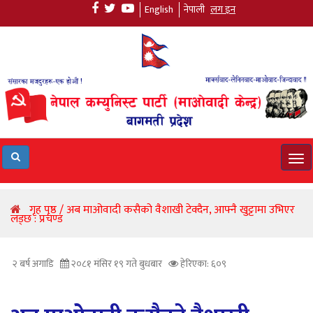
English
नेपाली
लग इन
Tog
navi
गृह पृष्ठ / अब माओवादी कसैको वैशाखी टेक्दैन, आफ्नै खुट्टामा उभिएर
लड्छ : प्रचण्ड
२ बर्ष अगाडि
२०८१ मंसिर १९ गते बुधबार
हेरिएका: ६०९