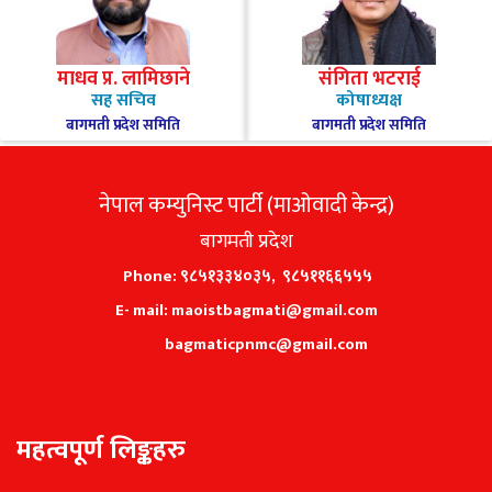
माधव प्र. लामिछाने
संगिता भटराई
सह सचिव
कोषाध्यक्ष
बागमती प्रदेश समिति
बागमती प्रदेश समिति
नेपाल कम्युनिस्ट पार्टी (माओवादी केन्द्र)
बागमती प्रदेश
Phone: ९८५१३३४०३५, ९८५११६६५५५
E- mail: maoistbagmati@gmail.com
bagmaticpnmc@gmail.com
महत्वपूर्ण लिङ्कहरु