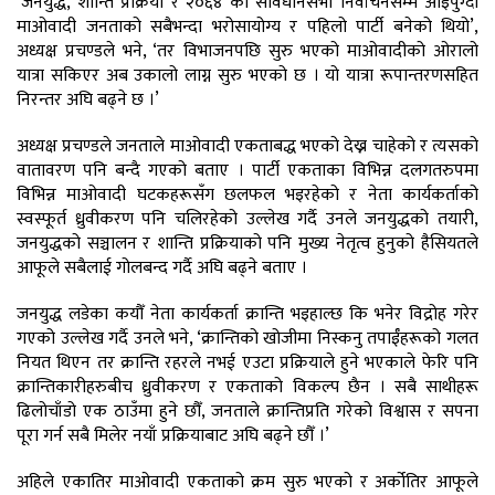
‘जनयुद्ध, शान्ति प्रक्रिया र २०६४ को संविधानसभा निर्वाचनसम्म आइपुग्दा
माओवादी जनताको सबैभन्दा भरोसायोग्य र पहिलो पार्टी बनेको थियो’,
अध्यक्ष प्रचण्डले भने, ‘तर विभाजनपछि सुरु भएको माओवादीको ओरालो
यात्रा सकिएर अब उकालो लाग्न सुरु भएको छ । यो यात्रा रूपान्तरणसहित
निरन्तर अघि बढ्ने छ ।’
अध्यक्ष प्रचण्डले जनताले माओवादी एकताबद्ध भएको देख्न चाहेको र त्यसको
वातावरण पनि बन्दै गएको बताए । पार्टी एकताका विभिन्न दलगतरुपमा
विभिन्न माओवादी घटकहरूसँग छलफल भइरहेको र नेता कार्यकर्ताको
स्वस्फूर्त ध्रुवीकरण पनि चलिरहेको उल्लेख गर्दै उनले जनयुद्धको तयारी,
जनयुद्धको सञ्चालन र शान्ति प्रक्रियाको पनि मुख्य नेतृत्व हुनुको हैसियतले
आफूले सबैलाई गोलबन्द गर्दै अघि बढ्ने बताए ।
जनयुद्ध लडेका कयौँ नेता कार्यकर्ता क्रान्ति भइहाल्छ कि भनेर विद्रोह गरेर
गएको उल्लेख गर्दै उनले भने, ‘क्रान्तिको खोजीमा निस्कनु तपाईँहरूको गलत
नियत थिएन तर क्रान्ति रहरले नभई एउटा प्रक्रियाले हुने भएकाले फेरि पनि
क्रान्तिकारीहरुबीच ध्रुवीकरण र एकताको विकल्प छैन । सबै साथीहरू
ढिलोचाँडो एक ठाउँमा हुने छौँ, जनताले क्रान्तिप्रति गरेको विश्वास र सपना
पूरा गर्न सबै मिलेर नयाँ प्रक्रियाबाट अघि बढ्ने छौँ ।’
अहिले एकातिर माओवादी एकताको क्रम सुरु भएको र अर्कोतिर आफूले