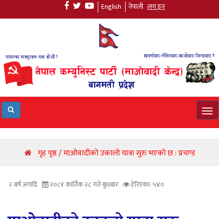
English
नेपाली
लग इन
Tog
navi
गृह पृष्ठ / माओवादीको उकालो यात्रा सुरु भएको छ : प्रचण्ड
२ बर्ष अगाडि
२०८१ कार्तिक २८ गते बुधबार
हेरिएका: ५४०