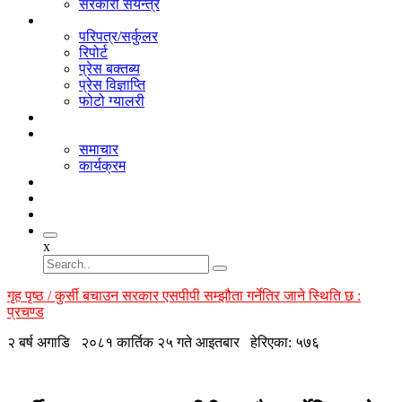
सरकारी संयन्त्र
सूचना
परिपत्र/सर्कुलर
रिपोर्ट
प्रेस बक्तब्य
प्रेस विज्ञाप्ति
फोटो ग्यालरी
भिडियो
गतिबिधि
समाचार
कार्यक्रम
अनलाइन लाइब्रेरी
सम्पर्क
सदस्य
x
गृह पृष्ठ / कुर्सी बचाउन सरकार एसपीपी सम्झौता गर्नेतिर जाने स्थिति छ :
प्रचण्ड
२ बर्ष अगाडि
२०८१ कार्तिक २५ गते आइतबार
हेरिएका: ५७६