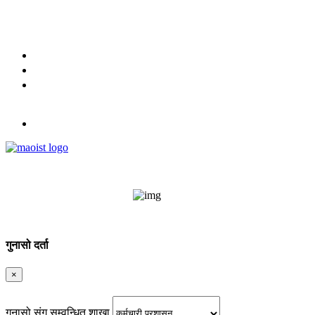
मिति : २०८३ श्रावण २३ गते शनिबार
9851334035
English
नेपाली
लग इन
गुनासो दर्ता
×
गुनासो संग सम्वन्धित शाखा