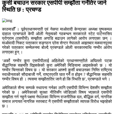
कुर्सी बचाउन सरकार एसपीपी सम्झौता गर्नेतिर जाने
स्थिति छ : प्रचण्ड
काठमाडौँ । पूर्वप्रधानमन्त्री एवं नेकपा माओवादी केन्द्रका अध्यक्ष पुष्पकमल
दाहाल प्रचण्डले केपी ओली नेतृत्वको गठबन्धन सरकारले स्टेट पार्टनरसिप
प्रोग्राम (एसपीपी) सम्झौता अगाडि बढाउन लागेको आरोप लगाएका छन् ।
माओवादी निकट पत्रकार सङ्गठन प्रेस सेन्टर नेपालले आइतबार मकवानपुरमा
गरेको पत्रकार सम्मेलनमा बोल्दै प्रचण्डले ओली सरकारमाथि गम्भीर आरोप
लगाएका हुन् ।
‘अर्को गम्भीर कुरा एसपीपीलाई अहिलेको प्रधानमन्त्रीले अघिल्लो पटक
सैद्धान्तिक सहमति दिइसकेको कुरा अमेरिकी मिडियामा आइसकेको छ । यो
गम्भीर चिन्ताको विषय छ । यो सरकार आफ्नो कुर्सी बचाउनका निम्ति राष्ट्रिय
स्वाधीनताको सौदाबाजी गर्ने, राष्ट्रप्रति घात गर्ने त होइन ? सैद्धान्तिक सहमति
गम्भीर विषय हो । त्यसमा सम्झौतातिर जाने हो कि स्थिति छ’, प्रचण्डले भने ।
अमेरिकाले सैन्य सम्पर्क स्थापना गर्नका लागि एसपीपी विभिन्न देशसँग सम्झौता
गरेको छ । अमेरिकाको सुरक्षा नीतिसँग जोडिएको विषय भएकाले एसपीपी
सम्झौता गर्न नहुने पक्षमा नेपालका विभिन्न राजनीतिक दल, बौद्धिक वर्ग, नागरिक
समाज लगायत नागरिक स्तरबाट नै एसपीपी सम्झौताको व्यापक विरोध भइरहेको
छ ।