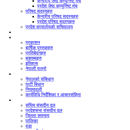
केन्द्रीय जेष्ठ कम्युनिष्ट मंच
प्रदेश जेष्ठ कम्युनिष्ट मंच
परिषद सदस्यहरु
केन्द्रीय परिषद सदस्यहरु
प्रदेश परिषद सदस्यहरु
प्रदेश कायार्लयकाे सचिवालय
संगठन
दस्तावेज
प्रकाशन
बार्षिक पुस्तकहरु
प्रतिबेदनहरु
बक्तब्यहरु
इतिहास
नेपाली पात्रो
बिधान/नियमावली
नेपालको संबिधान
पार्टी बिधान
नियमावली
कार्यविधि निर्देशिका र आचारसंहिता
जनप्रतिनिधि
संघिय संसदीय दल
प्रदेशसभा संसदीय दल
जिल्ला समन्वय
पालिका
वडा