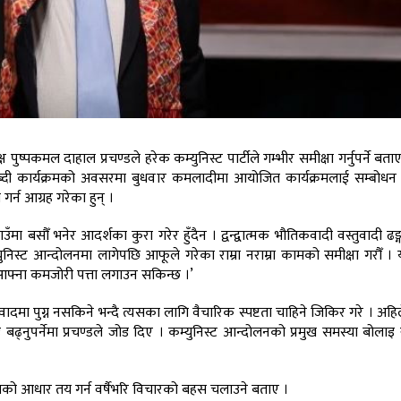
क्ष पुष्पकमल दाहाल प्रचण्डले हरेक कम्युनिस्ट पार्टीले गम्भीर समीक्षा गर्नुपर्ने बत
्दी कार्यक्रमको अवसरमा बुधवार कमलादीमा आयोजित कार्यक्रमलाई सम्बोधन ग
र्न आग्रह गरेका हुन् ।
उँमा बसौँ भनेर आदर्शका कुरा गरेर हुँदैन । द्वन्द्वात्मक भौतिकवादी वस्तुवादी ढङ्
कम्युनिस्ट आन्दोलनमा लागेपछि आफूले गरेका राम्रा नराम्रा कामको समीक्षा गरौँ । 
रे आफ्ना कमजोरी पत्ता लगाउन सकिन्छ ।’
मा पुग्न नसकिने भन्दै त्यसका लागि वैचारिक स्पष्टता चाहिने जिकिर गरे । अहिले
बढ्नुपर्नेमा प्रचण्डले जोड दिए । कम्युनिस्ट आन्दोलनको प्रमुख समस्या बोलाइ
तिको आधार तय गर्न वर्षैभरि विचारको बहस चलाउने बताए ।