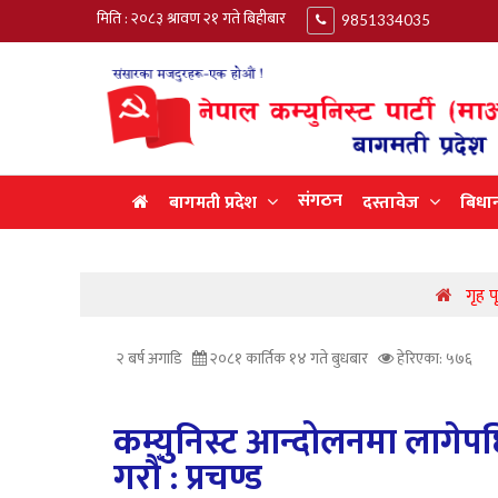
मिति : २०८३ श्रावण २१ गते बिहीबार
9851334035
संगठन
बागमती प्रदेश
दस्तावेज
बिधा
गृह प
२ बर्ष अगाडि
२०८१ कार्तिक १४ गते बुधबार
हेरिएका: ५७६
कम्युनिस्ट आन्दोलनमा लागेपछि
गरौँ : प्रचण्ड