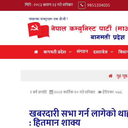
मिति : २०८३ श्रावण २३ गते शनिबार
9851334035
संगठन
बागमती प्रदेश
दस्तावेज
बिधा
गृह पृष
२ बर्ष अगाडि
२०८१ कार्तिक १० गते शनिबार
हेरिएका: ५७६
खबरदारी सभा गर्न लागेको थाहा
: हितमान शाक्य