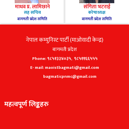
माधव प्र. लामिछाने
संगिता भटराई
सह सचिव
कोषाध्यक्ष
बागमती प्रदेश समिति
बागमती प्रदेश समिति
नेपाल कम्युनिस्ट पार्टी (माओवादी केन्द्र)
बागमती प्रदेश
Phone: ९८५१३३४०३५, ९८५११६६५५५
E- mail: maoistbagmati@gmail.com
bagmaticpnmc@gmail.com
महत्वपूर्ण लिङ्कहरु