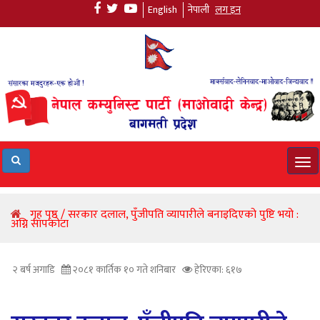
English
नेपाली
लग इन
Tog
navi
गृह पृष्ठ / सरकार दलाल, पुँजीपति व्यापारीले बनाइदिएको पुष्टि भयो :
अग्नि सापकोटा
२ बर्ष अगाडि
२०८१ कार्तिक १० गते शनिबार
हेरिएका: ६१७