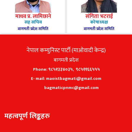
माधव प्र. लामिछाने
संगिता भटराई
सह सचिव
कोषाध्यक्ष
बागमती प्रदेश समिति
बागमती प्रदेश समिति
नेपाल कम्युनिस्ट पार्टी (माओवादी केन्द्र)
बागमती प्रदेश
Phone: ९८५१३३४०३५, ९८५११६६५५५
E- mail: maoistbagmati@gmail.com
bagmaticpnmc@gmail.com
महत्वपूर्ण लिङ्कहरु