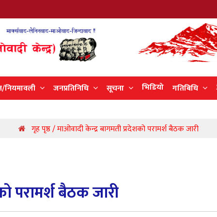
भिडियो
न/नियमावली
जनप्रतिनिधि
सूचना
गतिबिधि
गृह पृष्ठ / माओवादी केन्द्र बागमती प्रदेशको परामर्श बैठक जारी
शको परामर्श बैठक जारी