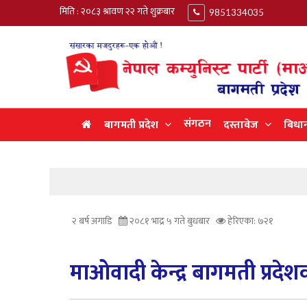
मिति : २०८३ श्रावण २२ गते शुक्रबार
9851334035
संगठन
बागमती प्रदेश
दस्तावेज
बिधा
२ बर्ष अगाडि
२०८१ भाद्र ५ गते बुधबार
हेरिएका: ७२१
माओवादी केन्द्र बागमती प्रदे