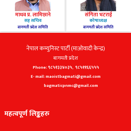
माधव प्र. लामिछाने
संगिता भटराई
सह सचिव
कोषाध्यक्ष
बागमती प्रदेश समिति
बागमती प्रदेश समिति
नेपाल कम्युनिस्ट पार्टी (माओवादी केन्द्र)
बागमती प्रदेश
Phone: ९८५१३३४०३५, ९८५११६६५५५
E- mail: maoistbagmati@gmail.com
bagmaticpnmc@gmail.com
महत्वपूर्ण लिङ्कहरु