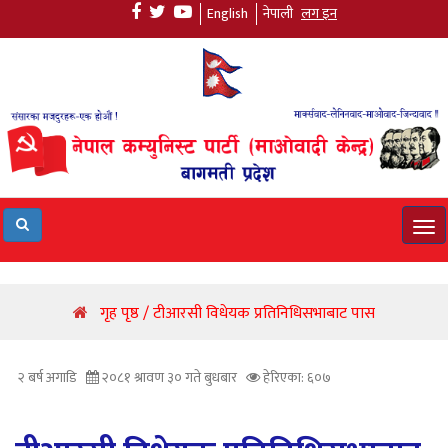
English
नेपाली
लग इन
Tog
navi
गृह पृष्ठ / टीआरसी विधेयक प्रतिनिधिसभाबाट पास
२ बर्ष अगाडि
२०८१ श्रावण ३० गते बुधबार
हेरिएका: ६०७