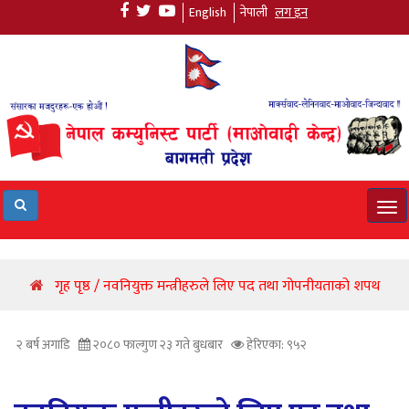
English
नेपाली
लग इन
Tog
navi
गृह पृष्ठ / नवनियुक्त मन्त्रीहरुले लिए पद तथा गोपनीयताको शपथ
२ बर्ष अगाडि
२०८० फाल्गुण २३ गते बुधबार
हेरिएका: ९५२