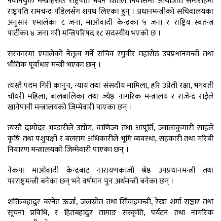
नवनियुक्त मन्त्रीहरुले राष्ट्रपति भवन शितल निवासमा आयोजति समारोहमा
राष्ट्रपति रामचन्द्र पौडेलसँग शपथ लिएका हुन् । प्रधानमन्त्रीको सचिवालयका
अनुसार एमालेका ८ जना, माओवादी केन्द्रका ५ जना र राष्ट्रिय स्वतन्त्र
पार्टीका ४ जना गरी मन्त्रिपरिषद १८ सदस्यीय भएको छ ।
सरकारमा एमालेको नेतृत्व गर्ने सचिव रघुवीर महासेठ उपप्रधानमन्त्री तथा
भौतिक पूर्वाधार मन्त्री भएका छन् ।
त्यस्तै पदम गिरी कानुन, न्याय तथा संसदीय मामिला, हरि उप्रेती रक्षा, भगवती
चौधरी महिला, बालबालिका तथा ज्येष्ठ नागरिक मन्त्रालय र राजेन्द्र राईले
खानेपानी मन्त्रालयको जिम्मेवारी पाएका छन् ।
त्यस्तै दामोदर भण्डारीले उद्योग, वाणिज्य तथा आपूर्ति, ज्वालाकुमारी साहले
कृषि तथा पशुपक्षी र बलराम अधिकारीले भूमि व्यवस्था, सहकारी तथा गरिबी
निवारण मन्त्रालयको जिम्मेवारी पाएका छन् ।
नेकपा माओवादी केन्द्रबाट नारायणकाजी श्रेष्ठ उपप्रधानमन्त्री तथा
परराष्ट्रमन्त्री बनेका छन् भने वर्षमान पुन अर्थमन्त्री बनेका छन् ।
शक्तिबहादुर बस्नेत ऊर्जा, जलस्रोत तथा सिँचाइमन्त्री, रेखा शर्मा सञ्चार तथा
सूचना प्रविधि, र हितबहादुर तामाङ संस्कृति, पर्यटन तथा नागरिक