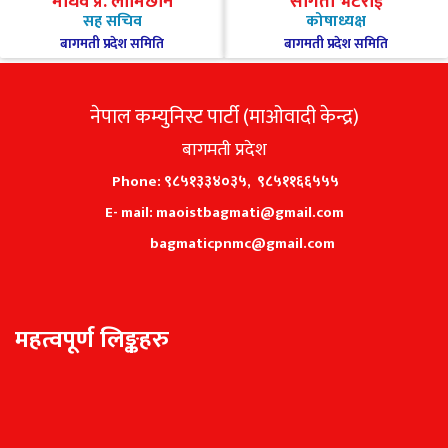
माधव प्र. लामिछाने
संगिता भटराई
सह सचिव
कोषाध्यक्ष
बागमती प्रदेश समिति
बागमती प्रदेश समिति
नेपाल कम्युनिस्ट पार्टी (माओवादी केन्द्र)
बागमती प्रदेश
Phone: ९८५१३३४०३५, ९८५११६६५५५
E- mail: maoistbagmati@gmail.com
bagmaticpnmc@gmail.com
महत्वपूर्ण लिङ्कहरु