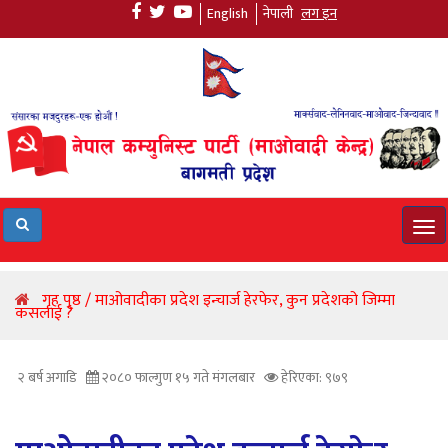
English
नेपाली
लग इन
Tog
navi
गृह पृष्ठ / माओवादीका प्रदेश इन्चार्ज हेरफेर, कुन प्रदेशको जिम्मा
कसलाई ?
२ बर्ष अगाडि
२०८० फाल्गुण १५ गते मंगलबार
हेरिएका: ९७९