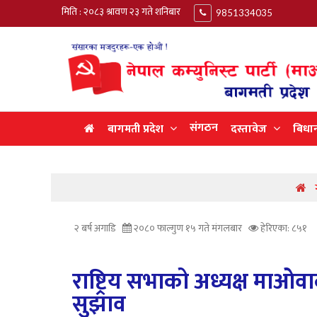
मिति : २०८३ श्रावण २३ गते शनिबार
9851334035
संगठन
बागमती प्रदेश
दस्तावेज
बिधा
ग
२ बर्ष अगाडि
२०८० फाल्गुण १५ गते मंगलबार
हेरिएका: ८५१
राष्ट्रिय सभाको अध्यक्ष माओव
सुझाव