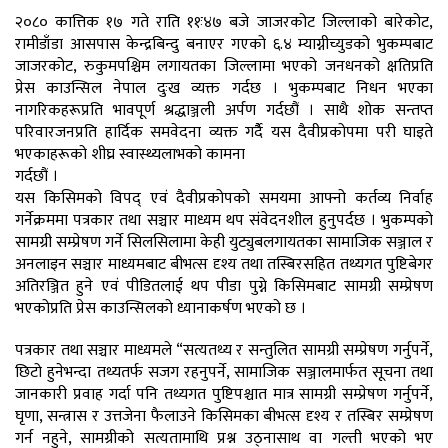
२०८० कात्तिक १७ गते राति ११ः४७ बजे जाजरकोट जिल्लाको बारेकोट,
रामीडाँडा आसपास केन्द्रबिन्दु बनाएर गएको ६.४ म्याग्नीच्युडको भुकम्पबाट
जाजरकोट, रुकुमपश्चिम लगायतका जिल्लामा भएको जनधनको क्षतिप्रति
प्रेस काउन्सिल नेपाल दुःख व्यक्त गर्दछ । भुकम्पबाट निधन भएका
नागरिकहरूप्रति भावपूर्ण श्रद्धाञ्जली अर्पण गर्दछौं । साथै शोक सन्तप्त
परिवारजनप्रति हार्दिक समवेदना व्यक्त गर्दैै यस दैवीप्रकोपमा परी घाइते
भएकाहरूको शीघ्र स्वास्थ्यलाभको कामना
गर्दछौं ।
यस किसिमको विपद् एवं दैवीप्रकोपको समयमा आफ्नो कर्तव्य निर्वाह
गर्नेक्रममा पत्रकार तथा सञ्चार माध्यम थप संवेदनशील हुनुपर्दछ । भुकम्पको
सामग्री सम्प्रेषण गर्ने सिलसिलामा केही युट्युबलगायतका सामाजिक सञ्जाल र
अनलाइन सञ्चार माध्यमबाट बीभत्स दृश्य तथा तस्बिरसहित तथ्यगत पुष्टिबेगर
अतिरञ्जित हुने एवं पीडितलाई थप पीडा पुग्ने किसिमबाट सामग्री सम्प्रेषण
भएकोप्रति प्रेस काउन्सिलको ध्यानाकर्षण भएको छ ।
पत्रकार तथा सञ्चार माध्यमले “सत्यतथ्य र सन्तुलित सामग्री सम्प्रेषण गर्नुपर्ने,
छिटो हुनेभन्दा तथ्यतर्फ सजग रहनुपर्ने, सामाजिक सञ्जालमार्फत सूचना तथा
जानकारी प्रवाह गर्दा पनि तथ्यगत पुष्टिपश्चात मात्र सामग्री सम्प्रेषण गर्नुपर्ने,
घृणा, सन्त्रास र उत्तजेना फैलाउने किसिमका बीभत्स दृश्य र तस्बिर सम्प्रेषण
गर्न नहुने, सामग्रीको सत्यतामाथि प्रश्न उठ्नासाथ वा गल्ती भएको भए