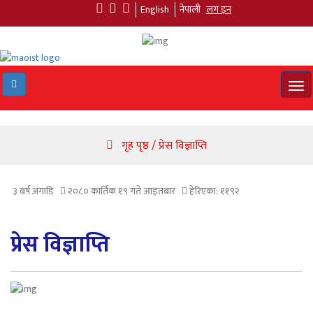
English
नेपाली
लग इन
Tog
navi
गृह पृष्ठ / प्रेस विज्ञाप्ति
३ बर्ष अगाडि
२०८० कार्तिक १९ गते आइतबार
हेरिएका: ११९२
प्रेस विज्ञाप्ति