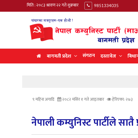
मिति : २०८३ श्रावण २२ गते शुक्रबार
9851334035
संगठन
बागमती प्रदेश
दस्तावेज
बिधा
९ महिना अगाडि
२०८२ मंसिर १ गते आइतबार
हेरिएका: २७३
नेपाली कम्युनिस्ट पार्टीले सात