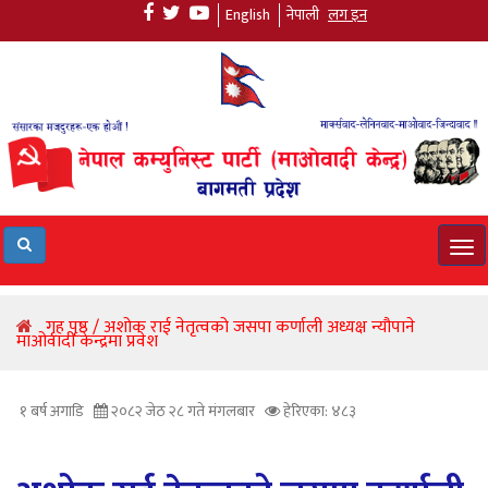
English
नेपाली
लग इन
Tog
navi
गृह पृष्ठ / अशोक राई नेतृत्वको जसपा कर्णाली अध्यक्ष न्यौपाने
माओवादी केन्द्रमा प्रवेश
१ बर्ष अगाडि
२०८२ जेठ २८ गते मंगलबार
हेरिएका: ४८३