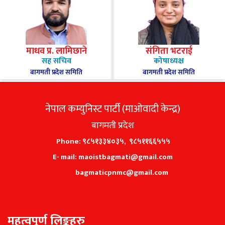
माधव प्र. लामिछाने
संगिता भटराई
सह सचिव
कोषाध्यक्ष
बागमती प्रदेश समिति
बागमती प्रदेश समिति
नेपाल कम्युनिस्ट पार्टी (माओवादी केन्द्र)
बागमती प्रदेश
Phone: ९८५१३३४०३५, ९८५११६६५५५
E- mail: maoistbagmati@gmail.com
bagmaticpnmc@gmail.com
महत्वपूर्ण लिङ्कहरु