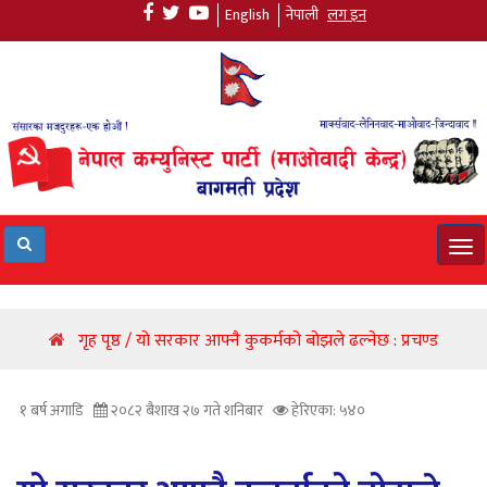
English
नेपाली
लग इन
Tog
navi
गृह पृष्ठ / यो सरकार आफ्नै कुकर्मको बोझले ढल्नेछ : प्रचण्ड
१ बर्ष अगाडि
२०८२ बैशाख २७ गते शनिबार
हेरिएका: ५४०