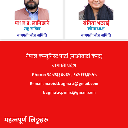
माधव प्र. लामिछाने
संगिता भटराई
सह सचिव
कोषाध्यक्ष
बागमती प्रदेश समिति
बागमती प्रदेश समिति
नेपाल कम्युनिस्ट पार्टी (माओवादी केन्द्र)
बागमती प्रदेश
Phone: ९८५१३३४०३५, ९८५११६६५५५
E- mail: maoistbagmati@gmail.com
bagmaticpnmc@gmail.com
महत्वपूर्ण लिङ्कहरु