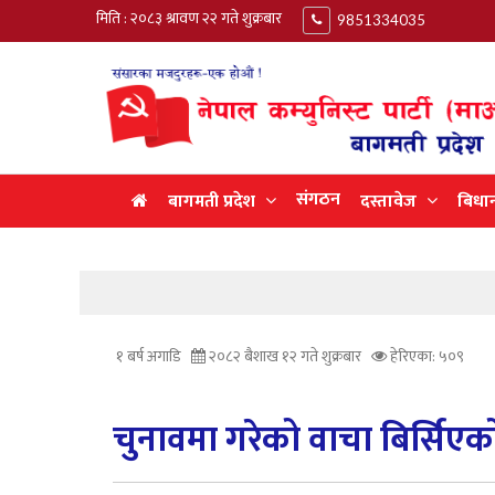
मिति : २०८३ श्रावण २२ गते शुक्रबार
9851334035
संगठन
बागमती प्रदेश
दस्तावेज
बिधा
१ बर्ष अगाडि
२०८२ बैशाख १२ गते शुक्रबार
हेरिएका: ५०९
चुनावमा गरेको वाचा बिर्सिएको छ