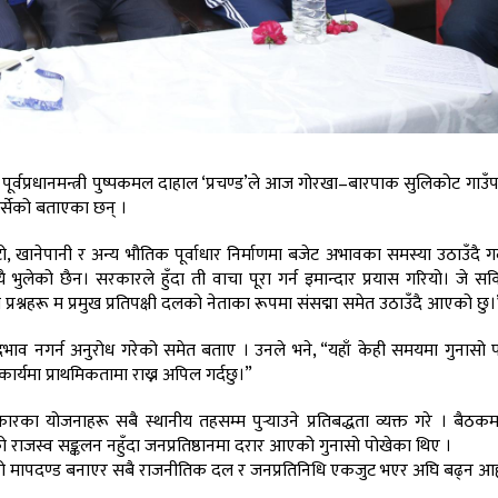
 एवं पूर्वप्रधानमन्त्री पुष्पकमल दाहाल ‘प्रचण्ड’ले आज गोरखा–बारपाक सुलिकोट गा
िर्सेको बताएका छन् ।
ो, खानेपानी र अन्य भौतिक पूर्वाधार निर्माणमा बजेट अभावका समस्या उठाउँदै गर्
ै भुलेको छैन। सरकारले हुँदा ती वाचा पूरा गर्न इमान्दार प्रयास गरियो। जे सकिय
ा प्रश्नहरू म प्रमुख प्रतिपक्षी दलको नेताका रूपमा संसद्मा समेत उठाउँदै आएको छु।
त्रीय भेदभाव नगर्न अनुरोध गरेको समेत बताए । उनले भने, “यहाँ केही समयमा गुनास
यमा प्राथमिकतामा राख्न अपिल गर्दछु।”
श सरकारका योजनाहरू सबै स्थानीय तहसम्म पुर्‍याउने प्रतिबद्धता व्यक्त गरे । बैठक
को राजस्व सङ्कलन नहुँदा जनप्रतिष्ठानमा दरार आएको गुनासो पोखेका थिए ।
ासको मापदण्ड बनाएर सबै राजनीतिक दल र जनप्रतिनिधि एकजुट भएर अघि बढ्न आह्