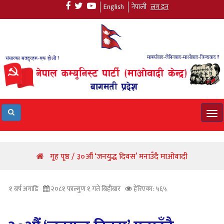
English
नेपाली
लग इन
Tog
navi
गृह पृष्ठ / ३०औं ‘जनयुद्ध दिवस’ मनाउँदै माओवादी
१ बर्ष अगाडि
२०८१ फाल्गुण १ गते बिहीबार
हेरिएका: ५६५