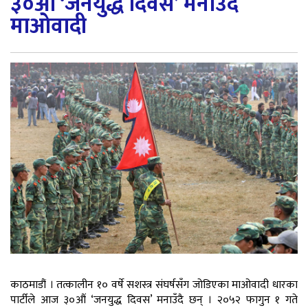
३०औं ‘जनयुद्ध दिवस’ मनाउँदै
माओवादी
काठमाडौं । तत्कालीन १० वर्षे सशस्त्र संघर्षसँग जोडिएका माओवादी धारका
पार्टीले आज ३०औं ‘जनयुद्ध दिवस’ मनाउँदै छन् । २०५२ फागुन १ गते