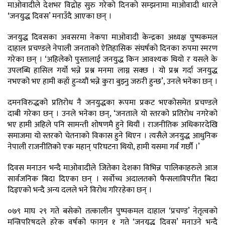
माओवादीले देशभर विद्रोह सुरु गरेको दिनको सम्झनामा माओवादी धारले
‘जनयुद्ध दिवस’ मनाउँदै आएका छन् ।
जनयुद्ध दिवसका अवसरमा नेकपा माओवादी केन्द्रका अध्यक्ष पुष्पकमल
दाहाल प्रचण्डले नेपाली जनताको ऐतिहासिक संघर्षको दिनका रुपमा स्मरण
गरेका छन् । ‘अहिलेको पुस्तालाई जनयुद्ध किन आवश्यक थियो र यसले के
उपलब्धि हासिल गर्यो भन्ने प्रश्न मनमा लाग्न सक्छ । यो प्रश्न गर्दा जनयुद्ध
नभएको भए हामी कहाँ हुन्थ्यौं भन्ने कुरा बुझ्नु जरुरी हुन्छ’, उनले भनेका छन् ।
दमनविरुद्धको प्रतिरोध नै जनयुद्धका रूपमा प्रकट भएकोसमेत प्रचण्डले
दाबी गरेका छन् । उनले भनेका छन्, ‘जनताले यो स्तरको प्रतिरोध नगरेको
भए हामी अहिले पनि सामन्ती शोषणमै हुने थियौं । राजनीतिक अधिकारदेखि
समाजमा यो स्तरको चेतनाको विकास हुने थिएन । त्यसैले जनयुद्ध आधुनिक
नेपाली राजनीतिको एक महान् परिघटना थियो, हामी यसमा गर्व गर्छौं ।’
दिवस मनाउन भन्दै माओवादीले जितेका देशका विभिन्न पालिकाहरुले आज
सार्वजनिक बिदा दिएका छन् । सर्वोच्च अदालतको फैसलाविपरीत बिदा
दिइएको भन्दै अन्य दलले भने विरोध गरिरहेका छन् ।
०७९ माघ २९ गते बसेको तत्कालीन पुष्पकमल दाहाल ‘प्रचण्ड’ नेतृत्वको
मन्त्रिपरिषद्ले हरेक वर्षको फागुन १ गते ‘जनयुद्ध दिवस’ मनाउने भन्दै