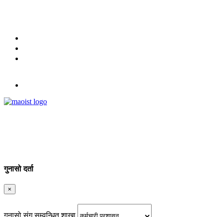
मिति : २०८३ श्रावण २३ गते शनिबार
9851334035
English
नेपाली
लग इन
गुनासो दर्ता
×
गुनासो संग सम्वन्धित शाखा