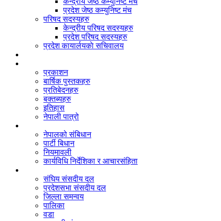
केन्द्रीय जेष्ठ कम्युनिष्ट मंच
प्रदेश जेष्ठ कम्युनिष्ट मंच
परिषद सदस्यहरु
केन्द्रीय परिषद सदस्यहरु
प्रदेश परिषद सदस्यहरु
प्रदेश कायार्लयकाे सचिवालय
संगठन
दस्तावेज
प्रकाशन
बार्षिक पुस्तकहरु
प्रतिबेदनहरु
बक्तब्यहरु
इतिहास
नेपाली पात्रो
बिधान/नियमावली
नेपालको संबिधान
पार्टी बिधान
नियमावली
कार्यविधि निर्देशिका र आचारसंहिता
जनप्रतिनिधि
संघिय संसदीय दल
प्रदेशसभा संसदीय दल
जिल्ला समन्वय
पालिका
वडा