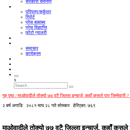
सरकारी संयन्त्र
सूचना
परिपत्र/सर्कुलर
रिपोर्ट
प्रेस बक्तब्य
प्रेस विज्ञाप्ति
फोटो ग्यालरी
भिडियो
गतिबिधि
समाचार
कार्यक्रम
अनलाइन लाइब्रेरी
सम्पर्क
सदस्य
x
गृह पृष्ठ / माओवादीले तोक्यो ७७ वटै जिल्ला इन्चार्ज, कहाँ कसले पाए जिम्मेवारी 
२ बर्ष अगाडि
२०८१ माघ २८ गते सोमबार
हेरिएका: ७६९
माओवादीले तोक्यो ७७ वटै जिल्ला इन्चार्ज, कहाँ कसले 