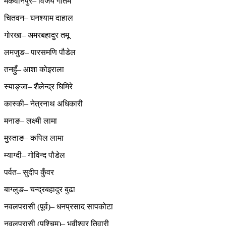
मकवानपुर– विजय गौतम
चितवन– घनश्याम दाहाल
गोरखा– अमरबहादुर तमू
लमजुङ– पारसमणि पौडेल
तनहुँ– आशा कोइराला
स्याङ्जा– शैलेन्द्र घिमिरे
कास्की– नेत्रनाथ अधिकारी
मनाङ– लक्ष्मी लामा
मुस्ताङ– कपिल लामा
म्याग्दी– गोविन्द पौडेल
पर्वत– सुदीप कुँवर
बाग्लुङ– चन्द्रबहादुर बुढा
नवलपरासी (पूर्व)– धनप्रसाद सापकोटा
नवलपरासी (पश्चिम)– भवीश्वर तिवारी