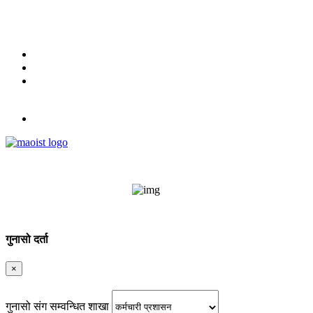
मिति : २०८३ श्रावण २४ गते आइतबार
9851334035
English
नेपाली
लग इन
गुनासो दर्ता
×
गुनासो संग सम्वन्धित शाखा