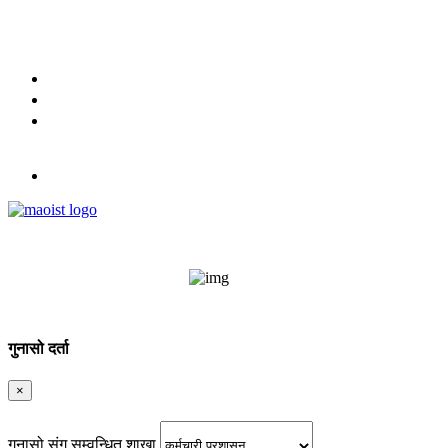
मिति : २०८३ श्रावण २४ गते आइतबार
9851334035
English
नेपाली
लग इन
गुनासो दर्ता
×
गुनासो संग सम्वन्धित शाखा