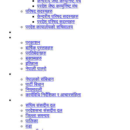
केन्द्रीय जेष्ठ कम्युनिष्ट मंच
प्रदेश जेष्ठ कम्युनिष्ट मंच
परिषद सदस्यहरु
केन्द्रीय परिषद सदस्यहरु
प्रदेश परिषद सदस्यहरु
प्रदेश कायार्लयकाे सचिवालय
संगठन
दस्तावेज
प्रकाशन
बार्षिक पुस्तकहरु
प्रतिबेदनहरु
बक्तब्यहरु
इतिहास
नेपाली पात्रो
बिधान/नियमावली
नेपालको संबिधान
पार्टी बिधान
नियमावली
कार्यविधि निर्देशिका र आचारसंहिता
जनप्रतिनिधि
संघिय संसदीय दल
प्रदेशसभा संसदीय दल
जिल्ला समन्वय
पालिका
वडा