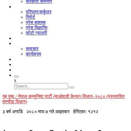
सरकारी संयन्त्र
सूचना
परिपत्र/सर्कुलर
रिपोर्ट
प्रेस बक्तब्य
प्रेस विज्ञाप्ति
फोटो ग्यालरी
भिडियो
गतिबिधि
समाचार
कार्यक्रम
अनलाइन लाइब्रेरी
सम्पर्क
सदस्य
x
गृह पृष्ठ / नेपाल कम्युनिष्ट पार्टी (माओवादी केन्द्र) विधान–२०८० (प्रस्तावित
मस्यौदा विधान)
३ बर्ष अगाडि
२०८० माघ ७ गते आइतबार
हेरिएका: १२१२